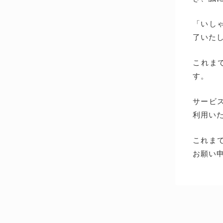
「いしゃ
了いた
これま
す。
サービス
利用い
これま
お願い