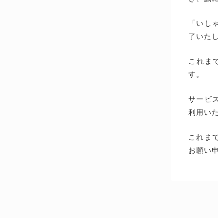
「いしゃ
了いた
これま
す。
サービス
利用い
これま
お願い