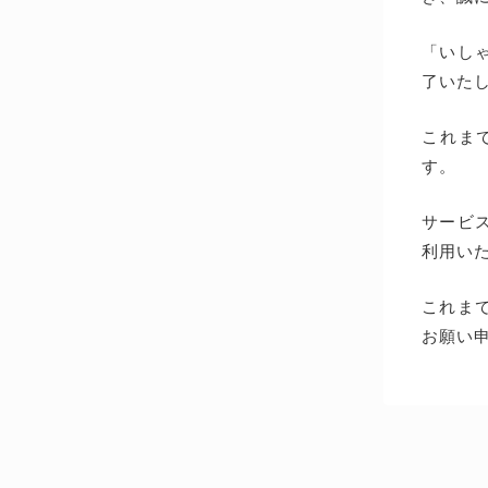
「いしゃ
了いた
これま
す。
サービス
利用い
これま
お願い