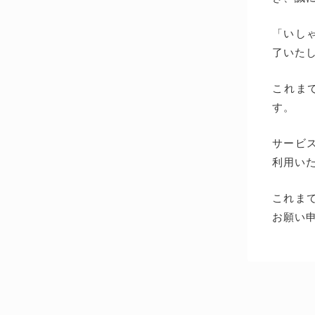
「いしゃ
了いた
これま
す。
サービス
利用い
これま
お願い