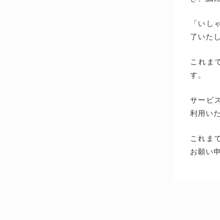
「いしゃ
了いた
これま
す。
サービス
利用い
これま
お願い