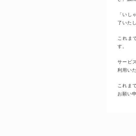
「いしゃ
了いた
これま
す。
サービス
利用い
これま
お願い