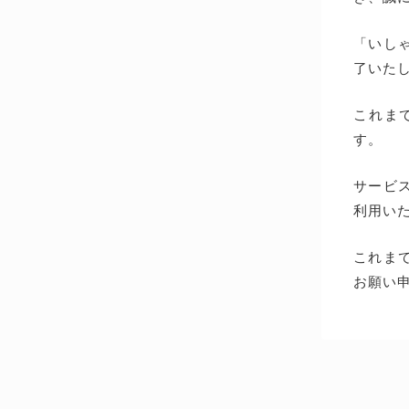
「いしゃ
了いた
これま
す。
サービス
利用い
これま
お願い