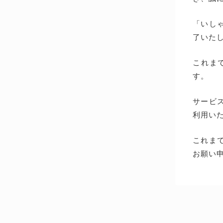
「いしゃ
了いた
これま
す。
サービス
利用い
これま
お願い