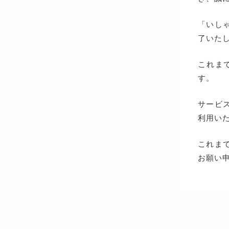
「いしゃ
了いた
これま
す。
サービス
利用い
これま
お願い