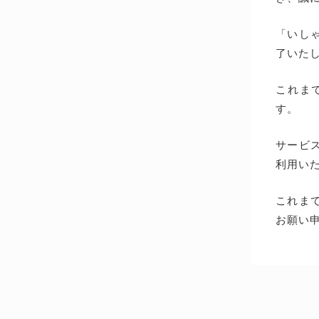
「いしゃ
了いた
これま
す。
サービス
利用い
これま
お願い