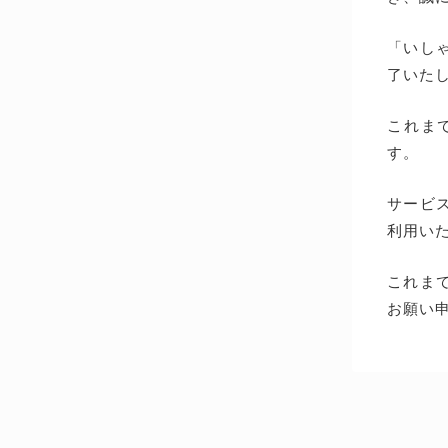
「いしゃ
了いた
これま
す。
サービス
利用い
これま
お願い