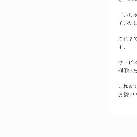
「いしゃ
了いた
これま
す。
サービス
利用い
これま
お願い