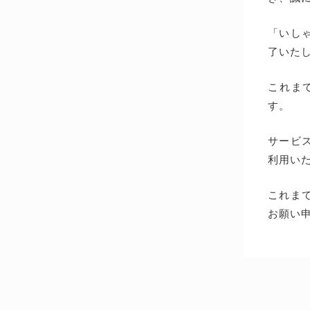
「いしゃ
了いた
これま
す。
サービス
利用い
これま
お願い