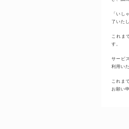
「いしゃ
了いた
これま
す。
サービス
利用い
これま
お願い