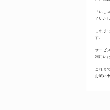
「いしゃ
了いた
これま
す。
サービス
利用い
これま
お願い