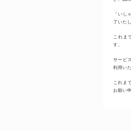
「いしゃ
了いた
これま
す。
サービス
利用い
これま
お願い