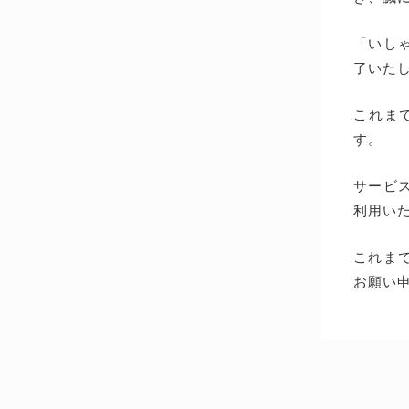
「いしゃ
了いた
これま
す。
サービス
利用い
これま
お願い