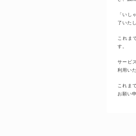
「いしゃ
了いた
これま
す。
サービス
利用い
これま
お願い