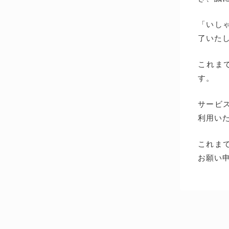
「いしゃ
了いた
これま
す。
サービス
利用い
これま
お願い