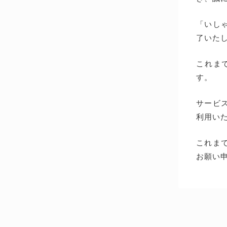
「いしゃ
了いた
これま
す。
サービス
利用い
これま
お願い