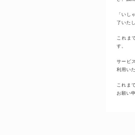
「いしゃ
了いた
これま
す。
サービス
利用い
これま
お願い