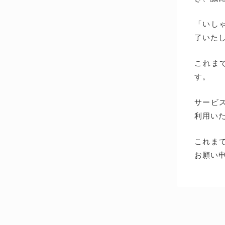
「いしゃ
了いた
これま
す。
サービス
利用い
これま
お願い