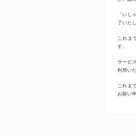
「いしゃ
了いた
これま
す。
サービス
利用い
これま
お願い