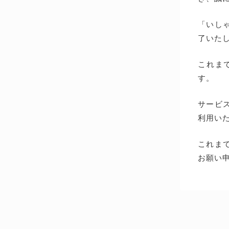
「いしゃ
了いた
これま
す。
サービス
利用い
これま
お願い