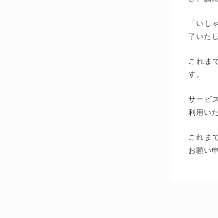
「いしゃ
了いた
これま
す。
サービス
利用い
これま
お願い