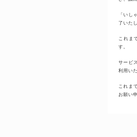
「いしゃ
了いた
これま
す。
サービス
利用い
これま
お願い