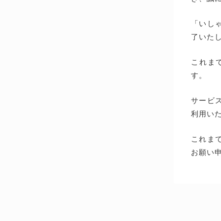
「いしゃ
了いた
これま
す。
サービス
利用い
これま
お願い