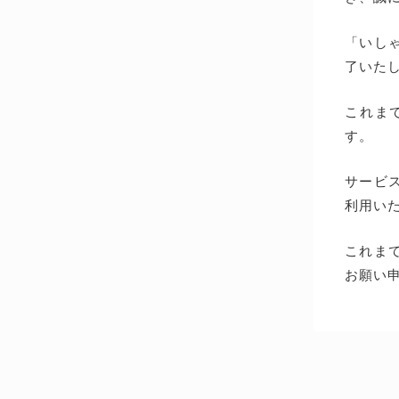
「いしゃ
了いた
これま
す。
サービス
利用い
これま
お願い