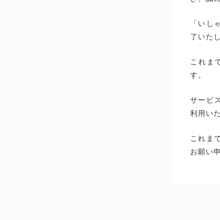
「いしゃ
了いた
これま
す。
サービス
利用い
これま
お願い