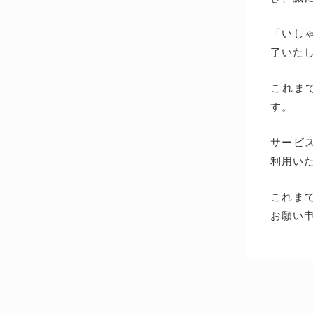
「いしゃ
了いた
これま
す。
サービス
利用い
これま
お願い