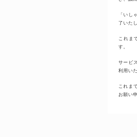
「いしゃ
了いた
これま
す。
サービス
利用い
これま
お願い