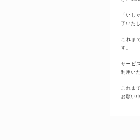
「いしゃ
了いた
これま
す。
サービス
利用い
これま
お願い